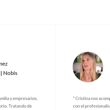
inez
| Nobis
amilia y empresarios,
" Cristina nos acom
torio. Tratando de
con el profesionalis