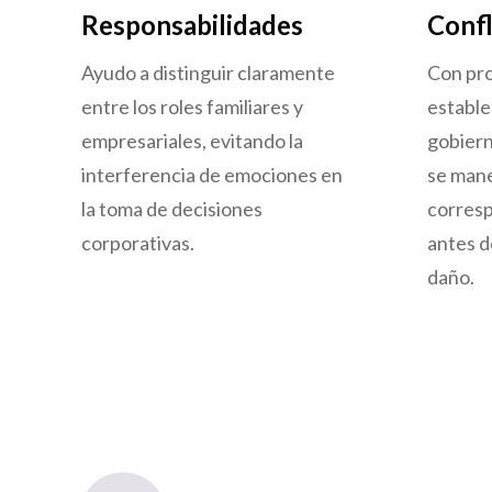
Responsabilidades
Confl
Ayudo a distinguir claramente
Con pro
entre los roles familiares y
estable
empresariales, evitando la
gobiern
interferencia de emociones en
se man
la toma de decisiones
corresp
corporativas.
antes d
daño.