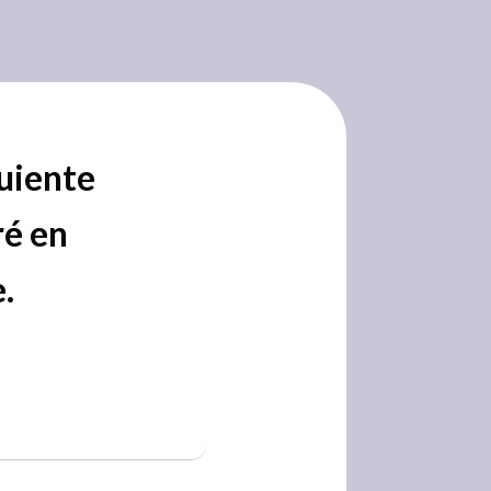
guiente
ré en
.