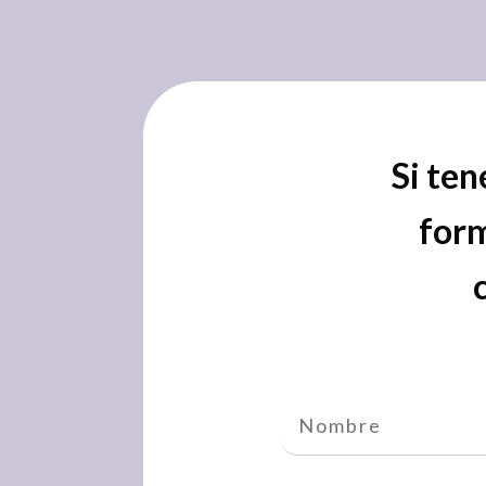
Si ten
form